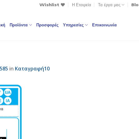
Wishlist
Η Εταιρεία
Τα έργα μας
Bl
ική
Προϊόντα
Προσφορές
Υπηρεσίες
Επικοινωνία
 585
in
Καταγραφή10