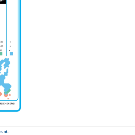
ment
.