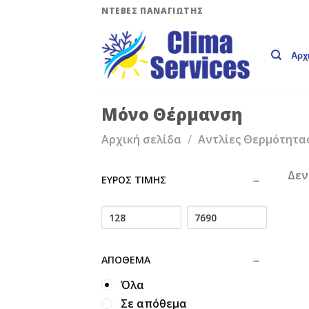
Skip
ΝΤΕΒΕΣ ΠΑΝΑΓΙΩΤΗΣ
to
content
Αρχ
Μόνο Θέρμανση
Αρχική σελίδα
/
Αντλίες Θερμότητα
Δεν
ΕΎΡΟΣ ΤΙΜΉΣ
ΑΠΌΘΕΜΑ
Όλα
Σε απόθεμα