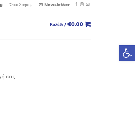
og
Όροι Χρήσης
Newsletter
€
0.00
Καλάθι /
Ανοίξτε
γή σας.