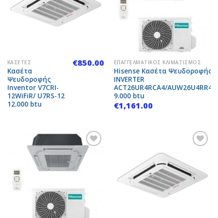
Add to
Add to
Wishlist
Wishlist
€
850.00
ΚΑΣΈΤΕΣ
ΕΠΑΓΓΕΛΜΑΤΙΚΌΣ ΚΛΙΜΑΤΙΣΜΌΣ
Κασέτα
Hisense Κασέτα Ψευδοροφής
Ψευδοροφής
INVERTER
Inventor V7CRI-
ACT26UR4RCA4/AUW26U4RR4
12WiFiR/ U7RS-12
9.000 btu
12.000 btu
€
1,161.00
Add to
Add to
Wishlist
Wishlist