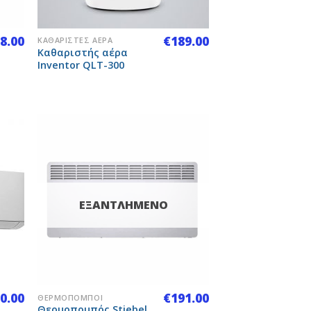
+
8.00
€
189.00
ΚΑΘΑΡΙΣΤΈΣ ΑΈΡΑ
Καθαριστής αέρα
Inventor QLT-300
 to
Add to
list
Wishlist
ΕΞΑΝΤΛΗΜΈΝΟ
+
0.00
€
191.00
ΘΕΡΜΟΠΟΜΠΟΊ
Θερμοπομπός Stiebel