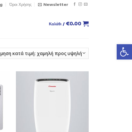
og
Όροι Χρήσης
Newsletter
€
0.00
Καλάθι /
Ανοίξτε
 to
Add to
list
Wishlist