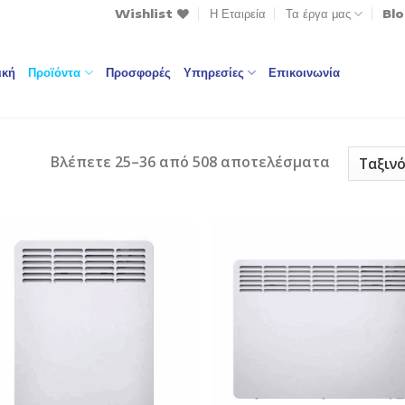
Wishlist
Η Εταιρεία
Τα έργα μας
Bl
ική
Προϊόντα
Προσφορές
Υπηρεσίες
Επικοινωνία
Βλέπετε 25–36 από 508 αποτελέσματα
Add to
Add
Wishlist
Wish