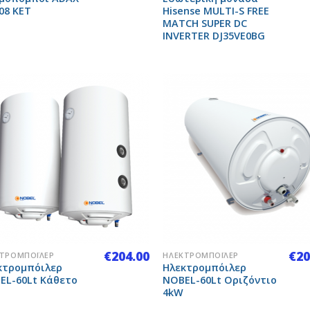
08 KET
Hisense MULTI-S FREE
MATCH SUPER DC
INVERTER DJ35VE0BG
Add to
Add
Wishlist
Wish
+
€
204.00
€
20
ΚΤΡΟΜΠΌΙΛΕΡ
ΗΛΕΚΤΡΟΜΠΌΙΛΕΡ
κτρομπόιλερ
Ηλεκτρομπόιλερ
EL-60Lt Κάθετο
NOBEL-60Lt Οριζόντιο
4kW