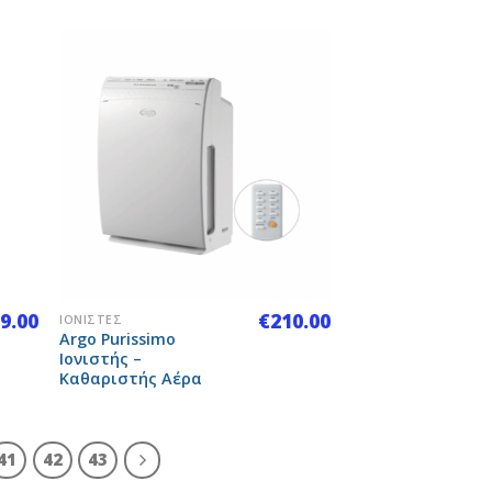
 to
Add to
list
Wishlist
+
9.00
€
210.00
ΙΟΝΙΣΤΈΣ
Argo Purissimo
Ιονιστής –
Καθαριστής Αέρα
41
42
43