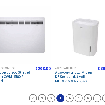
Add to
Add
Wishlist
Wish
+
€
208.00
€
20
ΜΟΠΟΜΠΟΊ
ΑΦΥΓΡΑΝΤΉΡΕΣ
μοπομπός Stiebel
Αφυγραντήρας Midea
on CWM 1500 P
DF Series 16Lt wifi
nd
MDDF-16DEN7-QA3
1
2
3
4
5
6
…