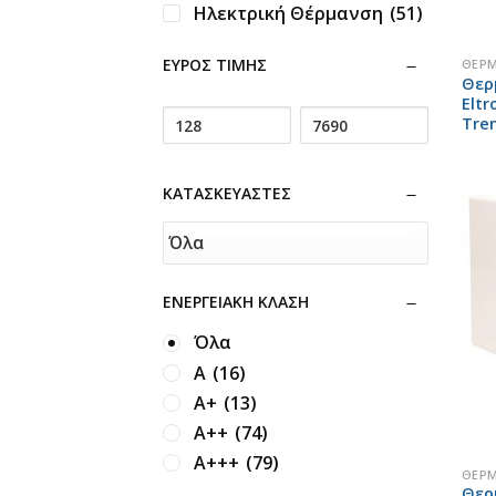
Ηλεκτρική Θέρμανση
(51)
+
ΕΎΡΟΣ ΤΙΜΉΣ
ΘΕΡ
Θερ
Eltr
Tre
ΚΑΤΑΣΚΕΥΑΣΤΈΣ
ΕΝΕΡΓΕΙΑΚΉ ΚΛΆΣΗ
Όλα
Α
(16)
Α+
(13)
Α++
(74)
+
Α+++
(79)
ΘΕΡ
Θερ