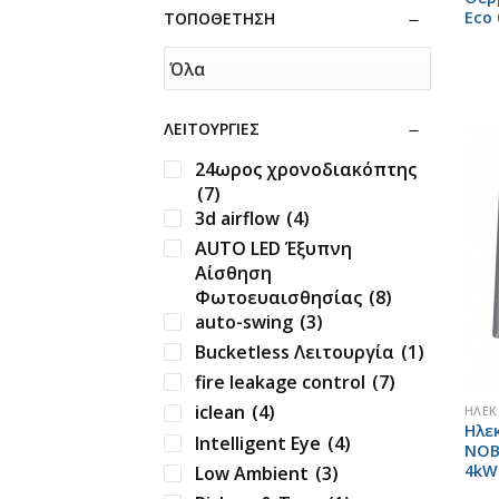
Eco 
ΤΟΠΟΘΈΤΗΣΗ
ΛΕΙΤΟΥΡΓΊΕΣ
24ωρος χρονοδιακόπτης
(7)
3d airflow
(4)
AUTO LED Έξυπνη
Αίσθηση
Φωτοευαισθησίας
(8)
auto-swing
(3)
Bucketless Λειτουργία
(1)
+
fire leakage control
(7)
iclean
(4)
ΗΛΕ
Ηλε
Intelligent Eye
(4)
NOB
4kW
Low Ambient
(3)