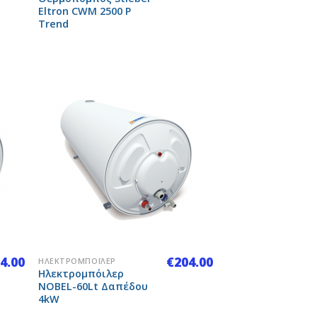
Eltron CWM 2500 P
Trend
 to
Add to
list
Wishlist
+
4.00
€
204.00
ΗΛΕΚΤΡΟΜΠΌΙΛΕΡ
Ηλεκτρομπόιλερ
NOBEL-60Lt Δαπέδου
4kW