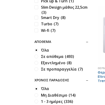
Pick up & Turn
(1)
Slim Design μάθος 22,5cm
(3)
Smart Dry
(8)
Turbo
(7)
Wi-fi
(7)
Αθόρυβη λειτουργία
(11)
ΑΠΌΘΕΜΑ
Αισθητήρας Ανθρώπινης
Παρουσίας
(3)
Όλα
Ανεξάρτητη Λειτουργία
Σε απόθεμα
(493)
Αφύγρανσης
(8)
+
Εξαντλημένο
(8)
Άνεση και ευκολία
(2)
ΘΕΡ
Σε προπαραγγελία
(7)
Αποστείρωση
(4)
Θερ
Αποστείρωση Αέρα UV
(8)
Eltr
ΧΡΌΝΟΣ ΠΑΡΆΔΟΣΗΣ
Tre
Αυτοδιαγνωστικό
Σύστημα Βλαβών
(6)
Όλα
Αυτόματη εναλλαγή
Μη Διαθέσιμο
(14)
ψύξης/θέρμανσης
(11)
1 - 3 ημέρες
(336)
Αυτόματη Επανεκκίνηση