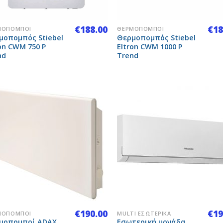
+
€
188.00
€
18
ΜΟΠΟΜΠΟΊ
ΘΕΡΜΟΠΟΜΠΟΊ
μοπομπός Stiebel
Θερμοπομπός Stiebel
on CWM 750 P
Eltron CWM 1000 P
nd
Trend
Add to
Add
Wishlist
Wish
+
€
190.00
€
19
ΜΟΠΟΜΠΟΊ
MULTI ΕΣΩΤΕΡΙΚΆ
μοπομποί ADAX
Εσωτερική μονάδα