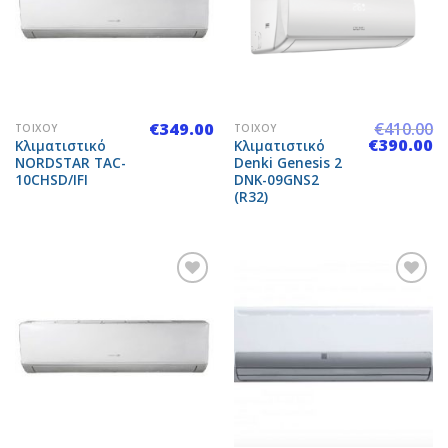
Add to
Add to
Wishlist
Wishlist
€
349.00
€
410.00
ΤΟΊΧΟΥ
ΤΟΊΧΟΥ
Original
Η
€
390.00
Κλιματιστικό
Κλιματιστικό
price
τ
NORDSTAR TAC-
Denki Genesis 2
was:
τι
10CHSD/IFI
DNK-09GNS2
€410.00.
εί
€3
(R32)
Add to
Add to
Wishlist
Wishlist