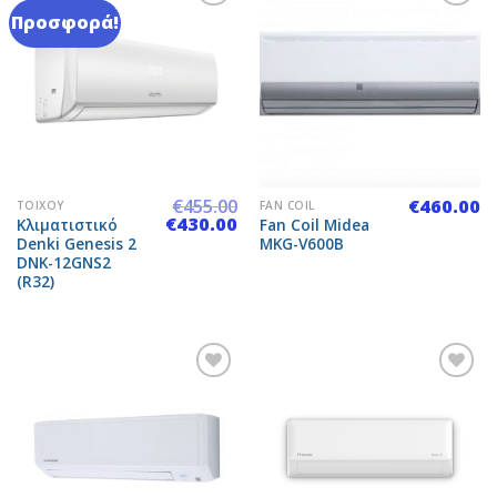
Προσφορά!
Add to
Add to
Wishlist
Wishlist
€
455.00
€
460.00
ΤΟΊΧΟΥ
FAN COIL
Original
Η
€
430.00
Κλιματιστικό
Fan Coil Midea
price
τρέχουσα
Denki Genesis 2
MKG-V600B
was:
τιμή
DNK-12GNS2
€455.00.
είναι:
€430.00.
(R32)
Add to
Add to
Wishlist
Wishlist