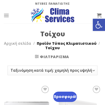
Skip
ΝΤΕΒΕΣ ΠΑΝΑΓΙΩΤΗΣ
to
content
Ανοίξτε
Τοίχου
Αρχική σελίδα
/
Προϊόν Τύπος Κλιματιστικού
/
Τοίχου
ΦΙΛΤΡΆΡΙΣΜΑ
Προσφορά!