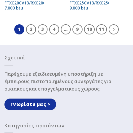
FTXC20CV1B/RXC20CV1B
FTXC25CV1B/RXC25CV1B
7.000 btu
9.000 btu
1
2
3
4
…
9
10
11
Σχετικά
Παρέχουμε εξειδικευμένη υποστήριξη με
έμπειρους πιστοποιημένους συνεργάτες για
οικιακούς και επαγγελματικούς χώρους.
Γνωρίστε μας >
Κατηγορίες προϊόντων