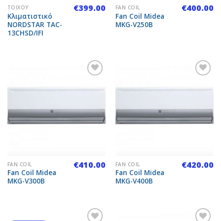
€
399.00
€
400.00
ΤΟΊΧΟΥ
FAN COIL
Κλιματιστικό
Fan Coil Midea
NORDSTAR TAC-
MKG-V250B
13CHSD/IFI
Add to
Add to
Wishlist
Wishlist
€
410.00
€
420.00
FAN COIL
FAN COIL
Fan Coil Midea
Fan Coil Midea
MKG-V300B
MKG-V400B