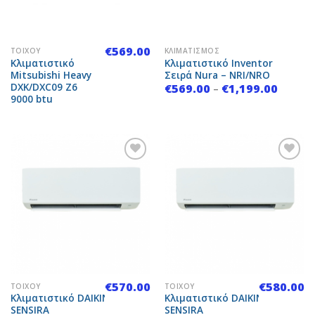
€
569.00
ΤΟΊΧΟΥ
ΚΛΙΜΑΤΙΣΜΌΣ
Κλιματιστικό
Κλιματιστικό Inventor
Mitsubishi Heavy
Σειρά Nura – NRI/NRO
DXK/DXC09 Z6
Price
€
569.00
€
1,199.00
–
range:
9000 btu
€569.00
throug
€1,199.
Add to
Add to
Wishlist
Wishlist
€
570.00
€
580.00
ΤΟΊΧΟΥ
ΤΟΊΧΟΥ
Κλιματιστικό DAIKIN
Κλιματιστικό DAIKIN
SENSIRA
SENSIRA