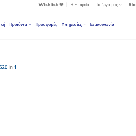
Wishlist
Η Εταιρεία
Τα έργα μας
Bl
ική
Προϊόντα
Προσφορές
Υπηρεσίες
Επικοινωνία
620
in
1