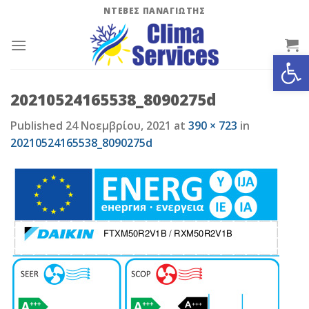
Skip
ΝΤΕΒΕΣ ΠΑΝΑΓΙΩΤΗΣ
to
content
Ανοίξτε
20210524165538_8090275d
Published
24 Νοεμβρίου, 2021
at
390 × 723
in
20210524165538_8090275d