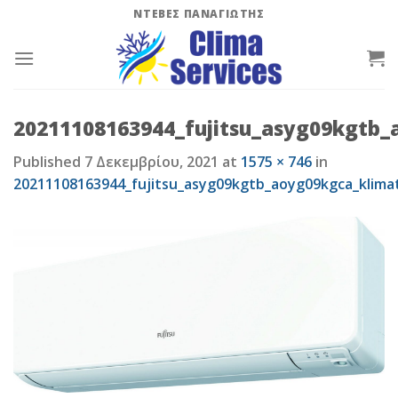
Skip
ΝΤΕΒΕΣ ΠΑΝΑΓΙΩΤΗΣ
to
content
20211108163944_fujitsu_asyg09kgtb_
Published
7 Δεκεμβρίου, 2021
at
1575 × 746
in
20211108163944_fujitsu_asyg09kgtb_aoyg09kgca_klimat