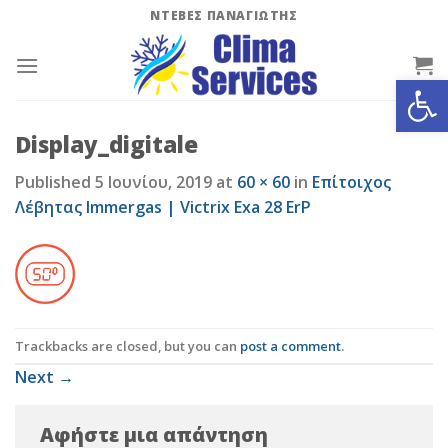
Skip
ΝΤΕΒΕΣ ΠΑΝΑΓΙΩΤΗΣ
to
content
Ανοίξτε
Display_digitale
Published
5 Ιουνίου, 2019
at
60 × 60
in
Επίτοιχος
Λέβητας Immergas | Victrix Exa 28 ErP
Trackbacks are closed, but you can
post a comment
.
Next
→
Αφήστε μια απάντηση