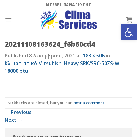
Skip
ΝΤΕΒΕΣ ΠΑΝΑΓΙΩΤΗΣ
to
content
Ανοίξτε
20211108163624_f6b60cd4
Published
8 Δεκεμβρίου, 2021
at
183 × 506
in
Κλιματιστικό Mitsubishi Heavy SRK/SRC-50ZS-W
18000 btu
Trackbacks are closed, but you can
post a comment
.
←
Previous
Next
→