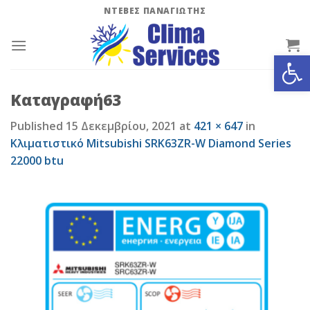
Skip
ΝΤΕΒΕΣ ΠΑΝΑΓΙΩΤΗΣ
to
content
Ανοίξτε
Καταγραφή63
Published
15 Δεκεμβρίου, 2021
at
421 × 647
in
Κλιματιστικό Mitsubishi SRK63ZR-W Diamond Series
22000 btu