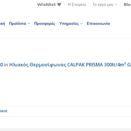
Wishlist
Η Εταιρεία
Τα έργα μας
Bl
ική
Προϊόντα
Προσφορές
Υπηρεσίες
Επικοινωνία
80
in
Ηλιακός Θερμοσίφωνας CALPAK PRISMA 300lt/4m² Gl
ment
.