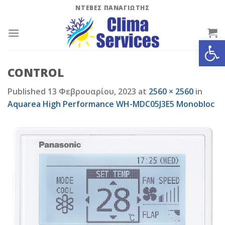
Skip
ΝΤΕΒΕΣ ΠΑΝΑΓΙΩΤΗΣ
to
content
Ανοίξτε
CONTROL
Published
13 Φεβρουαρίου, 2023
at
2560 × 2560
in
Aquarea High Performance WH-MDC05J3E5 Monobloc