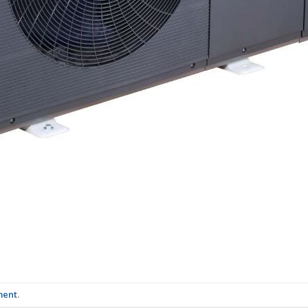
ment
.