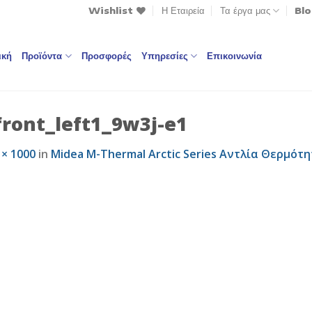
Wishlist
Η Εταιρεία
Τα έργα μας
Bl
ική
Προϊόντα
Προσφορές
Υπηρεσίες
Επικοινωνία
ont_left1_9w3j-e1
 × 1000
in
Midea M-Thermal Arctic Series Αντλία Θερμ