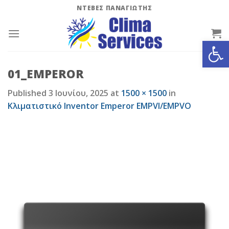
Skip
ΝΤΕΒΕΣ ΠΑΝΑΓΙΩΤΗΣ
to
content
Ανοίξτε
01_EMPEROR
Published
3 Ιουνίου, 2025
at
1500 × 1500
in
Κλιματιστικό Inventor Emperor EMPVI/EMPVO