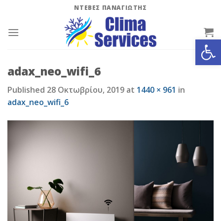
Skip
ΝΤΕΒΕΣ ΠΑΝΑΓΙΩΤΗΣ
to
content
Ανοίξτε
adax_neo_wifi_6
Published
28 Οκτωβρίου, 2019
at
1440 × 961
in
adax_neo_wifi_6