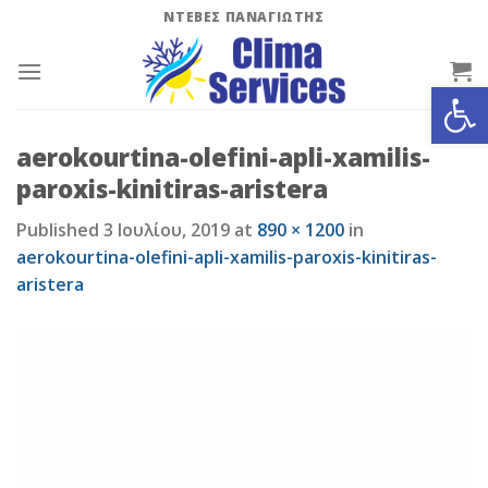
Skip
ΝΤΕΒΕΣ ΠΑΝΑΓΙΩΤΗΣ
to
content
Ανοίξτε
aerokourtina-olefini-apli-xamilis-
paroxis-kinitiras-aristera
Published
3 Ιουλίου, 2019
at
890 × 1200
in
aerokourtina-olefini-apli-xamilis-paroxis-kinitiras-
aristera