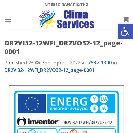
Skip
ΝΤΕΒΕΣ ΠΑΝΑΓΙΩΤΗΣ
to
content
Ανοίξτε
DR2VI32-12WFI_DR2VO32-12_page-
0001
Published
23 Φεβρουαρίου, 2022
at
768 × 1300
in
DR2VI32-12WFI_DR2VO32-12_page-0001