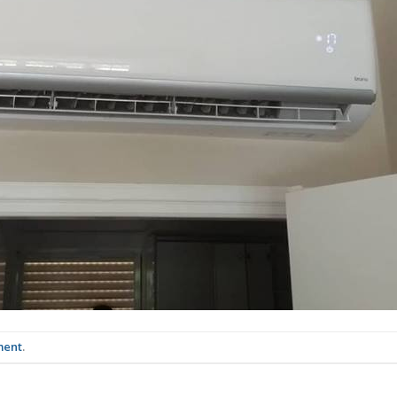
ment
.