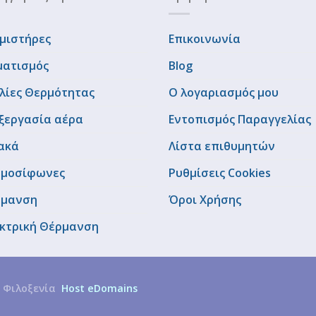
μιστήρες
Επικοινωνία
ματισμός
Blog
λίες Θερμότητας
Ο λογαριασμός μου
ξεργασία αέρα
Εντοπισμός Παραγγελίας
ακά
Λίστα επιθυμητών
μοσίφωνες
Ρυθμίσεις Cookies
ρμανση
Όροι Χρήσης
κτρική Θέρμανση
 Φιλοξενία
Host eDomains