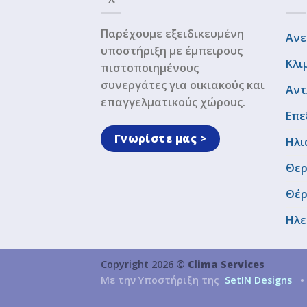
Παρέχουμε εξειδικευμένη
Ανε
υποστήριξη με έμπειρους
Κλι
πιστοποιημένους
συνεργάτες για οικιακούς και
Αντ
επαγγελματικούς χώρους.
Επε
Γνωρίστε μας >
Ηλι
Θερ
Θέ
Ηλε
Copyright 2026 ©
Clima Services
Με την Υποστήριξη της
SetIN Designs
•