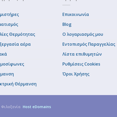
μιστήρες
Επικοινωνία
ματισμός
Blog
λίες Θερμότητας
Ο λογαριασμός μου
ξεργασία αέρα
Εντοπισμός Παραγγελίας
ακά
Λίστα επιθυμητών
μοσίφωνες
Ρυθμίσεις Cookies
ρμανση
Όροι Χρήσης
κτρική Θέρμανση
 Φιλοξενία
Host eDomains