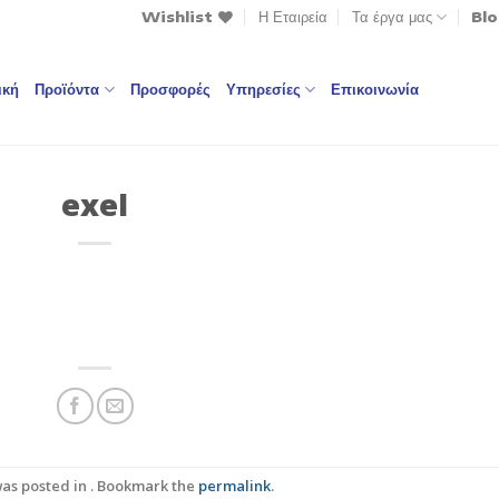
Wishlist
Η Εταιρεία
Τα έργα μας
Bl
ική
Προϊόντα
Προσφορές
Υπηρεσίες
Επικοινωνία
exel
was posted in . Bookmark the
permalink
.