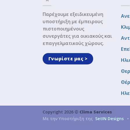
Παρέχουμε εξειδικευμένη
Ανε
υποστήριξη με έμπειρους
Κλι
πιστοποιημένους
συνεργάτες για οικιακούς και
Αντ
επαγγελματικούς χώρους.
Επε
Γνωρίστε μας >
Ηλι
Θερ
Θέ
Ηλε
Copyright 2026 ©
Clima Services
Με την Υποστήριξη της
SetIN Designs
•