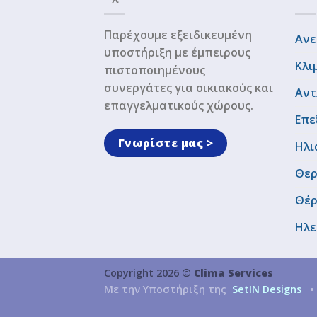
Παρέχουμε εξειδικευμένη
Ανε
υποστήριξη με έμπειρους
Κλι
πιστοποιημένους
συνεργάτες για οικιακούς και
Αντ
επαγγελματικούς χώρους.
Επε
Γνωρίστε μας >
Ηλι
Θερ
Θέ
Ηλε
Copyright 2026 ©
Clima Services
Με την Υποστήριξη της
SetIN Designs
•