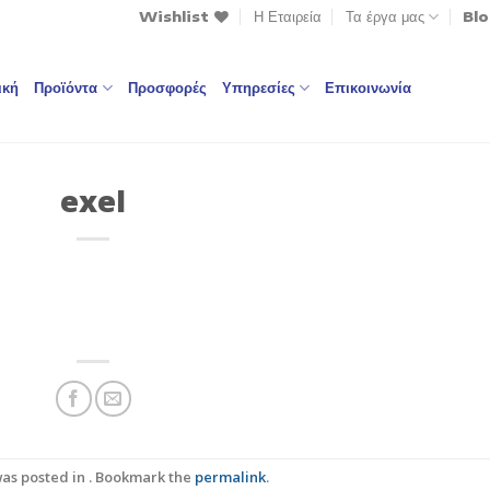
Wishlist
Η Εταιρεία
Τα έργα μας
Bl
ική
Προϊόντα
Προσφορές
Υπηρεσίες
Επικοινωνία
exel
was posted in . Bookmark the
permalink
.