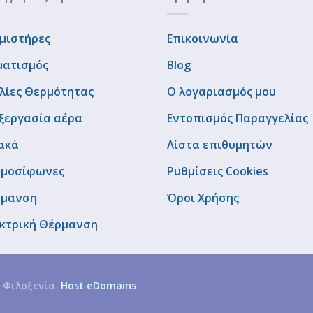
μιστήρες
Επικοινωνία
ματισμός
Blog
λίες Θερμότητας
Ο λογαριασμός μου
ξεργασία αέρα
Εντοπισμός Παραγγελίας
ακά
Λίστα επιθυμητών
μοσίφωνες
Ρυθμίσεις Cookies
ρμανση
Όροι Χρήσης
κτρική Θέρμανση
 Φιλοξενία
Host eDomains