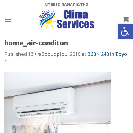
Skip
ΝΤΕΒΕΣ ΠΑΝΑΓΙΩΤΗΣ
to
content
Ανοίξτε
home_air-conditon
Published
13 Φεβρουαρίου, 2019
at
360 × 240
in
Έργο
1