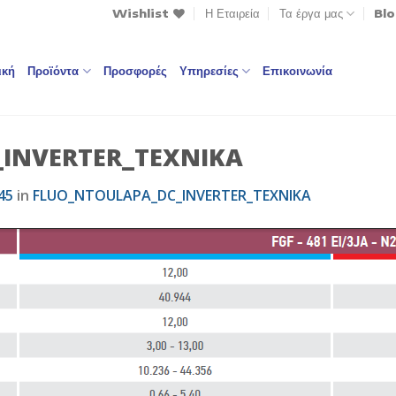
Wishlist
Η Εταιρεία
Τα έργα μας
Bl
ική
Προϊόντα
Προσφορές
Υπηρεσίες
Επικοινωνία
INVERTER_TEXNIKA
45
in
FLUO_NTOULAPA_DC_INVERTER_TEXNIKA