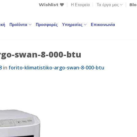
Wishlist
Η Εταιρεία
Τα έργα μας
Bl
ική
Προϊόντα
Προσφορές
Υπηρεσίες
Επικοινωνία
argo-swan-8-000-btu
8
in
forito-klimatistiko-argo-swan-8-000-btu