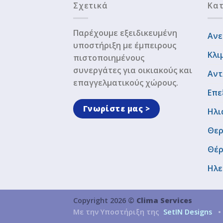
Σχετικά
Κατ
Παρέχουμε εξειδικευμένη
Ανε
υποστήριξη με έμπειρους
Κλι
πιστοποιημένους
συνεργάτες για οικιακούς και
Αντ
επαγγελματικούς χώρους.
Επε
Γνωρίστε μας >
Ηλι
Θερ
Θέ
Ηλε
Copyright 2026 ©
Clima Services
Με την Υποστήριξη της
SetIN Designs
•