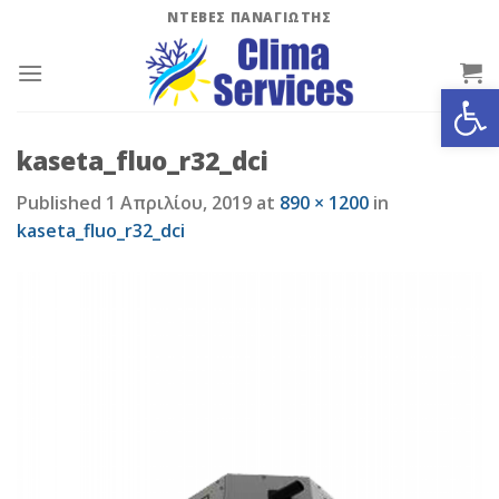
Skip
ΝΤΕΒΕΣ ΠΑΝΑΓΙΩΤΗΣ
to
content
Ανοίξτε
kaseta_fluo_r32_dci
Published
1 Απριλίου, 2019
at
890 × 1200
in
kaseta_fluo_r32_dci