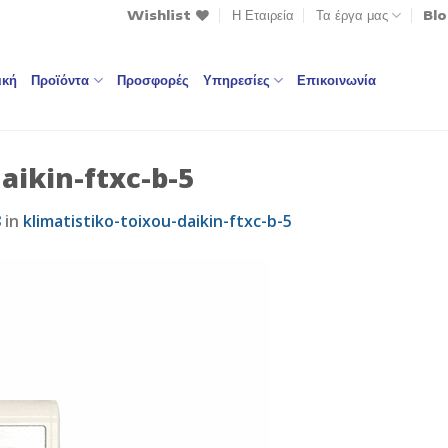
Wishlist
Η Εταιρεία
Τα έργα μας
Bl
ική
Προϊόντα
Προσφορές
Υπηρεσίες
Επικοινωνία
aikin-ftxc-b-5
8
in
klimatistiko-toixou-daikin-ftxc-b-5