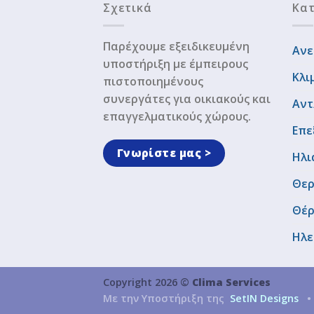
Σχετικά
Κατ
Παρέχουμε εξειδικευμένη
Ανε
υποστήριξη με έμπειρους
Κλι
πιστοποιημένους
συνεργάτες για οικιακούς και
Αντ
επαγγελματικούς χώρους.
Επε
Γνωρίστε μας >
Ηλι
Θερ
Θέ
Ηλε
Copyright 2026 ©
Clima Services
Με την Υποστήριξη της
SetIN Designs
•