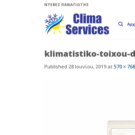
Skip
ΝΤΕΒΕΣ ΠΑΝΑΓΙΩΤΗΣ
to
content
Αρχ
klimatistiko-toixou-d
Published
28 Ιουνίου, 2019
at
570 × 76