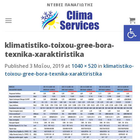
Skip
ΝΤΕΒΕΣ ΠΑΝΑΓΙΩΤΗΣ
to
content
Ανοίξτε
klimatistiko-toixou-gree-bora-
texnika-xaraktiristika
Published
3 Μαΐου, 2019
at
1040 × 520
in
klimatistiko-
toixou-gree-bora-texnika-xaraktiristika