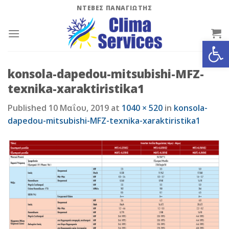
Skip
ΝΤΕΒΕΣ ΠΑΝΑΓΙΩΤΗΣ
to
content
Ανοίξτε
konsola-dapedou-mitsubishi-MFZ-
texnika-xaraktiristika1
Published
10 Μαΐου, 2019
at
1040 × 520
in
konsola-
dapedou-mitsubishi-MFZ-texnika-xaraktiristika1