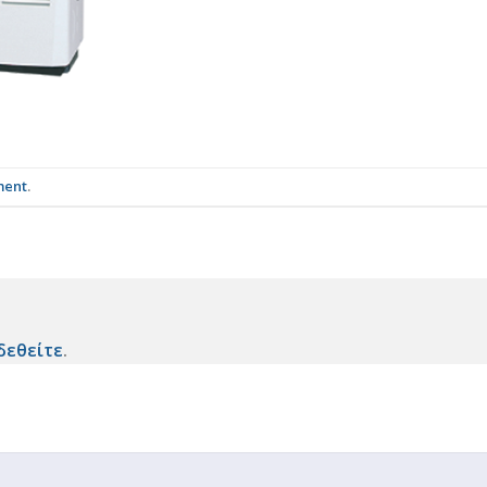
ment
.
δεθείτε
.