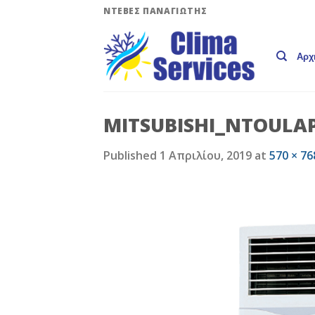
Skip
ΝΤΕΒΕΣ ΠΑΝΑΓΙΩΤΗΣ
to
content
Αρχ
MITSUBISHI_NTOULA
Published
1 Απριλίου, 2019
at
570 × 76