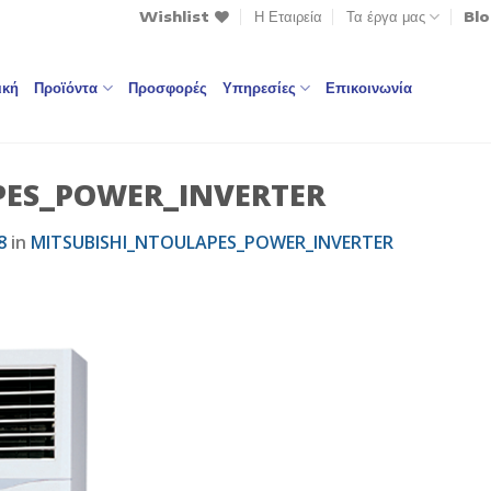
Wishlist
Η Εταιρεία
Τα έργα μας
Bl
ική
Προϊόντα
Προσφορές
Υπηρεσίες
Επικοινωνία
PES_POWER_INVERTER
8
in
MITSUBISHI_NTOULAPES_POWER_INVERTER