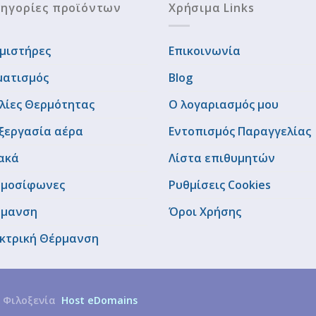
ηγορίες προϊόντων
Χρήσιμα Links
μιστήρες
Επικοινωνία
ματισμός
Blog
λίες Θερμότητας
Ο λογαριασμός μου
ξεργασία αέρα
Εντοπισμός Παραγγελίας
ακά
Λίστα επιθυμητών
μοσίφωνες
Ρυθμίσεις Cookies
ρμανση
Όροι Χρήσης
κτρική Θέρμανση
 Φιλοξενία
Host eDomains