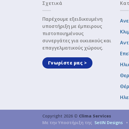
Σχετικά
Κατ
Παρέχουμε εξειδικευμένη
Ανε
υποστήριξη με έμπειρους
Κλι
πιστοποιημένους
συνεργάτες για οικιακούς και
Αντ
επαγγελματικούς χώρους.
Επε
Γνωρίστε μας >
Ηλι
Θερ
Θέ
Ηλε
Copyright 2026 ©
Clima Services
Με την Υποστήριξη της
SetIN Designs
•