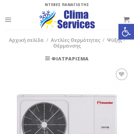
Skip
ΝΤΕΒΕΣ ΠΑΝΑΓΙΩΤΗΣ
to
content
Ανοίξτε
Αρχική σελίδα
/
Αντλίες Θερμότητας
/
Ψύξης -
Θέρμανσης
ΦΙΛΤΡΆΡΙΣΜΑ
Add to
Wishlist