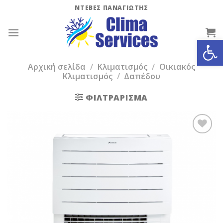
Skip
ΝΤΕΒΕΣ ΠΑΝΑΓΙΩΤΗΣ
to
content
Ανοίξτε
Αρχική σελίδα
/
Κλιματισμός
/
Οικιακός
Κλιματισμός
/
Δαπέδου
ΦΙΛΤΡΆΡΙΣΜΑ
Add to
Wishlist