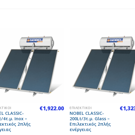
Add to
Add 
Wishlist
Wishl
+
€
1,922.00
€
1,32
ΚΤΙΚΟΊ
ΕΠΙΛΕΚΤΙΚΟΊ
L CLASSIC-
NOBEL CLASSIC-
/4τ.μ. Inox –
200Lt/3τ.μ. Glass –
εκτικός 2πλής
Επιλεκτικός 2πλής
γειας
ενέργειας