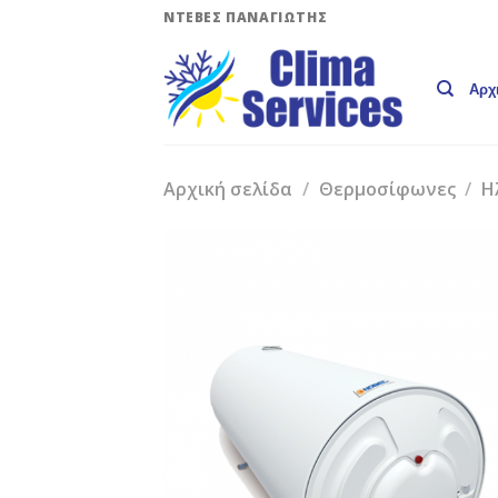
Skip
ΝΤΕΒΕΣ ΠΑΝΑΓΙΩΤΗΣ
to
content
Αρχ
Αρχική σελίδα
/
Θερμοσίφωνες
/
Η
Add 
Wishli