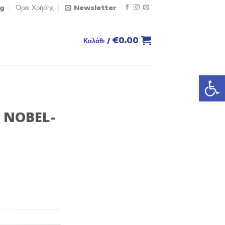
og
Όροι Χρήσης
Newsletter
€
0.00
Καλάθι /
Ανοίξτε
 NOBEL-
 3kW ποσότητα