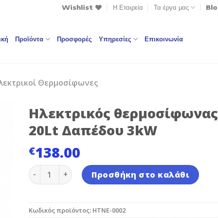
Wishlist
Η Εταιρεία
Τα έργα μας
Bl
ική
Προϊόντα
Προσφορές
Υπηρεσίες
Επικοινωνία
λεκτρικοί Θερμοσίφωνες
Ηλεκτρικός θερμοσίφωνας
20Lt Δαπέδου 3kW
138.00
€
to
Ηλεκτρικός θερμοσίφωνας NOBEL-20Lt Δαπέδου
st
Προσθήκη στο καλάθι
Κωδικός προϊόντος:
HTNE-0002