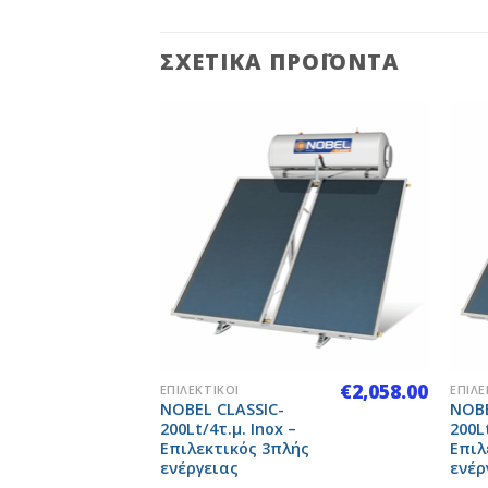
ΣΧΕΤΙΚΆ ΠΡΟΪΌΝΤΑ
Add to
Add to
Wishlist
Wishlist
+
+
€
214.00
€
2,058.00
ΕΠΙΛΕΚΤΙΚΟΊ
ΕΠΙΛΕ
ρ
NOBEL CLASSIC-
NOBE
πέδου
200Lt/4τ.μ. Inox –
200Lt
Επιλεκτικός 3πλής
Επιλ
ενέργειας
ενέρ