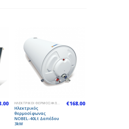
to
Add to
ist
Wishlist
+
3.00
€
168.00
ΗΛΕΚΤΡΙΚΟΊ ΘΕΡΜΟΣΊΦΩΝΕΣ
Ηλεκτρικός
θερμοσίφωνας
NOBEL-40Lt Δαπέδου
3kW