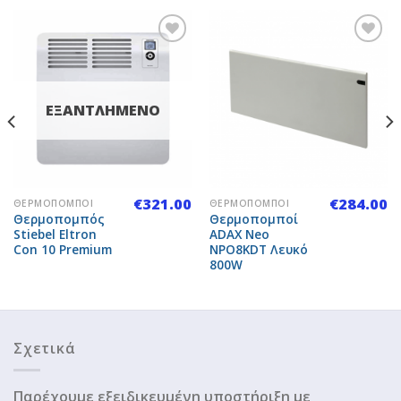
Add to
Add to
ΕΞΑΝΤΛΗΜΈΝΟ
Wishlist
Wishlist
€
321.00
€
284.00
ΘΕΡΜΟΠΟΜΠΟΊ
ΘΕΡΜΟΠΟΜΠΟΊ
Θερμοπομπός
Θερμοπομποί
Stiebel Eltron
ADAX Neo
Con 10 Premium
NPO8KDT Λευκό
800W
Σχετικά
Παρέχουμε εξειδικευμένη υποστήριξη με