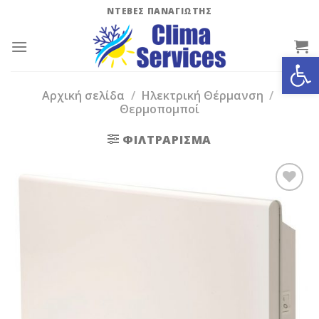
Skip
ΝΤΕΒΕΣ ΠΑΝΑΓΙΩΤΗΣ
to
content
Ανοίξτε
Αρχική σελίδα
/
Ηλεκτρική Θέρμανση
/
Θερμοπομποί
ΦΙΛΤΡΆΡΙΣΜΑ
Add to
Wishlist