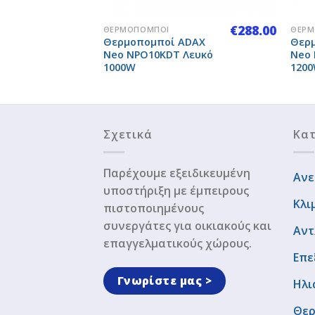
+
+
€
284.00
€
288.00
ΘΕΡΜΟΠΟΜΠΟΊ
ΘΕΡΜ
DAX
Θερμοπομποί ADAX
Θερ
σημί
Neo NPO10KDT Λευκό
Neo 
1000W
120
Σχετικά
Κατ
Παρέχουμε εξειδικευμένη
Ανε
υποστήριξη με έμπειρους
Κλι
πιστοποιημένους
συνεργάτες για οικιακούς και
Αντ
επαγγελματικούς χώρους.
Επε
Γνωρίστε μας >
Ηλι
Θερ