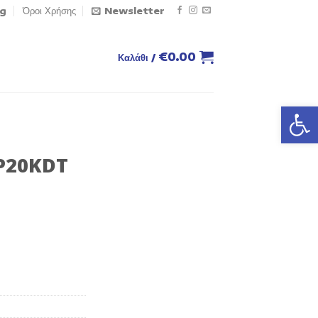
og
Όροι Χρήσης
Newsletter
€
0.00
Καλάθι /
Ανοίξτε
P20KDT
οσότητα