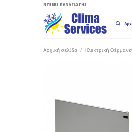
Skip
ΝΤΕΒΕΣ ΠΑΝΑΓΙΩΤΗΣ
to
content
Αρχ
Αρχική σελίδα
/
Ηλεκτρική Θέρμαν
Add 
Wishli