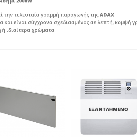
Ασημί 2000W
ί την τελευταία γραμμή παραγωγής της
ADAX
.
 και είναι σύγχρονα σχεδιασμένος σε λεπτή, κομψή γρ
 ή ιδιαίτερα χρώματα.
Add to
Add 
Wishlist
Wishl
ΕΞΑΝΤΛΗΜΈΝΟ