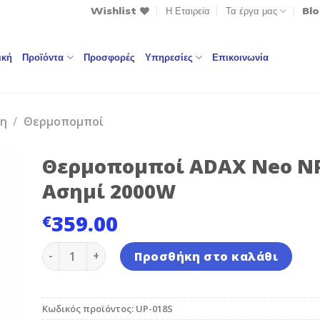
Wishlist
Η Εταιρεία
Τα έργα μας
Bl
ική
Προϊόντα
Προσφορές
Υπηρεσίες
Επικοινωνία
ση
/
Θερμοπομποί
Θερμοπομποί ADAX Neo N
Ασημί 2000W
359.00
€
to
Θερμοπομποί ADAX Neo NP20KDT Ασημί 2000W π
st
Προσθήκη στο καλάθι
Κωδικός προϊόντος:
UP-018S