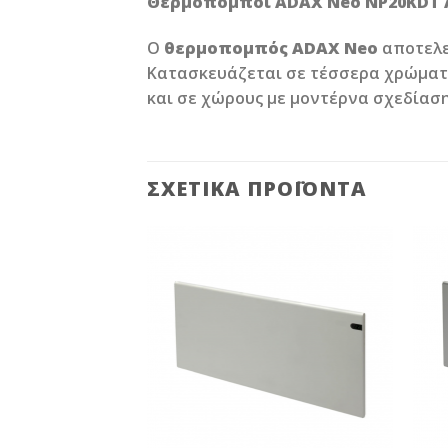
Θερμοπομποί ADAX Neo NP20KDT 
Ο
θερμοπομπός ADAX Neo
αποτελε
Κατασκευάζεται σε τέσσερα χρώματα
και σε χώρους με μοντέρνα σχεδίαση
ΣΧΕΤΙΚΆ ΠΡΟΪΌΝΤΑ
Add to
Add to
Wishlist
Wishlist