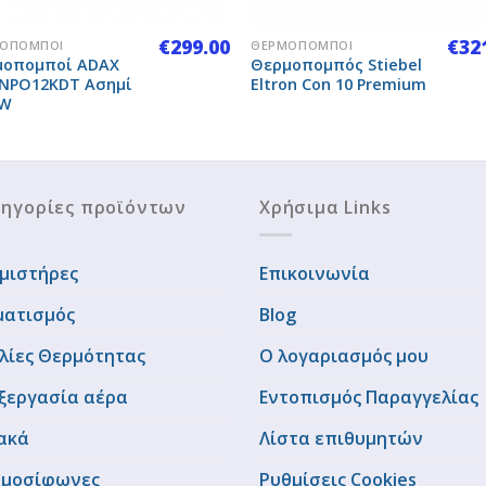
+
€
299.00
€
32
ΟΠΟΜΠΟΊ
ΘΕΡΜΟΠΟΜΠΟΊ
μοπομποί ADAX
Θερμοπομπός Stiebel
NPO12KDT Ασημί
Eltron Con 10 Premium
0W
ηγορίες προϊόντων
Χρήσιμα Links
μιστήρες
Επικοινωνία
ματισμός
Blog
λίες Θερμότητας
Ο λογαριασμός μου
ξεργασία αέρα
Εντοπισμός Παραγγελίας
ακά
Λίστα επιθυμητών
μοσίφωνες
Ρυθμίσεις Cookies