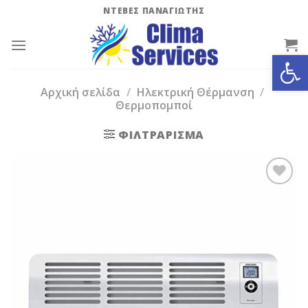
Skip
ΝΤΕΒΕΣ ΠΑΝΑΓΙΩΤΗΣ
to
content
Ανοίξτε
Αρχική σελίδα
/
Ηλεκτρική Θέρμανση
/
Θερμοπομποί
ΦΙΛΤΡΆΡΙΣΜΑ
Add to
Wishlist