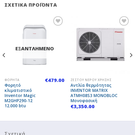
ΣΧΕΤΙΚΆ ΠΡΟΪΌΝΤΑ
Add to
Add to
ΕΞΑΝΤΛΗΜΈΝΟ
Wishlist
Wishlist
€
479.00
ΦΟΡΗΤΆ
ΖΕΣΤΟΎ ΝΕΡΟΎ ΧΡΉΣΗΣ
Φορητό
Αντλία θερμότητας
κλιματιστικό
INVENTOR MATRIX
Inventor Magic
ATMH08S3 MONOBLOC
M2GHP290-12
Μονοφασική
12.000 btu
€
3,350.00
Σχετικά