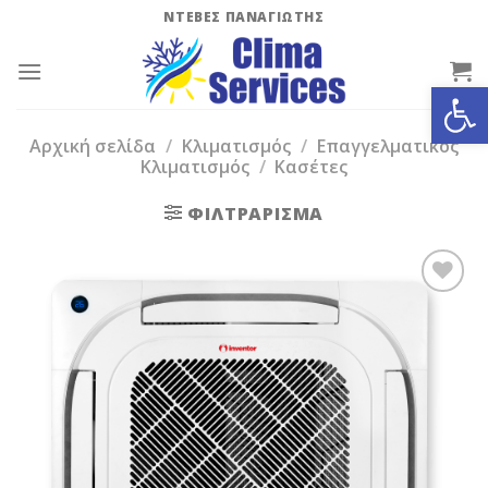
Skip
ΝΤΕΒΕΣ ΠΑΝΑΓΙΩΤΗΣ
to
content
Ανοίξτε
Αρχική σελίδα
/
Κλιματισμός
/
Επαγγελματικός
Κλιματισμός
/
Κασέτες
ΦΙΛΤΡΆΡΙΣΜΑ
Add to
Wishlist