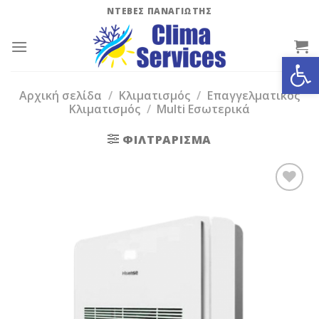
Skip
ΝΤΕΒΕΣ ΠΑΝΑΓΙΩΤΗΣ
to
content
Ανοίξτε
Αρχική σελίδα
/
Κλιματισμός
/
Επαγγελματικός
Κλιματισμός
/
Multi Εσωτερικά
ΦΙΛΤΡΆΡΙΣΜΑ
Add to
Wishlist