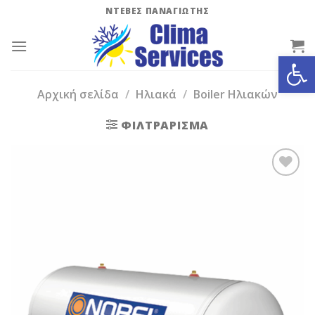
Skip
ΝΤΕΒΕΣ ΠΑΝΑΓΙΩΤΗΣ
to
content
Ανοίξτε
Αρχική σελίδα
/
Ηλιακά
/
Boiler Ηλιακών
ΦΙΛΤΡΆΡΙΣΜΑ
Add to
Wishlist