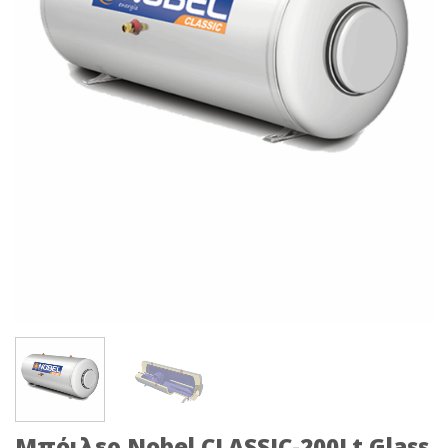
Μπόιλερ Nobel CLASSIC-200Lt Glass