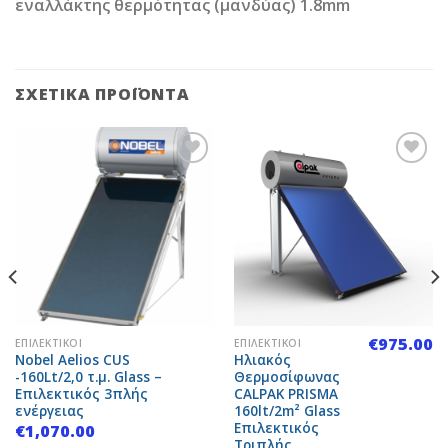
εναλλάκτης θερμότητας (μανδύας) 1.8mm
ΣΧΕΤΙΚΆ ΠΡΟΪΌΝΤΑ
Add to
Add to
Wishlist
Wishlist
€
975.00
ΕΠΙΛΕΚΤΙΚΟΊ
ΕΠΙΛΕΚΤΙΚΟΊ
Nobel Aelios CUS
Ηλιακός
-160Lt/2,0 τ.μ. Glass –
Θερμοσίφωνας
Επιλεκτικός 3πλής
CALPAK PRISMA
ενέργειας
160lt/2m² Glass
Επιλεκτικός
€
1,070.00
Τριπλής