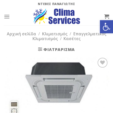
Skip
ΝΤΕΒΕΣ ΠΑΝΑΓΙΩΤΗΣ
to
content
Ανοίξτε
Αρχική σελίδα
/
Κλιματισμός
/
Επαγγελματικός
Κλιματισμός
/
Κασέτες
ΦΙΛΤΡΆΡΙΣΜΑ
Add to
Wishlist