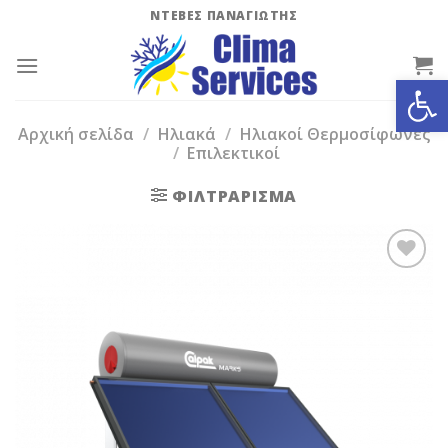
Skip
ΝΤΕΒΕΣ ΠΑΝΑΓΙΩΤΗΣ
to
content
Ανοίξτε
Αρχική σελίδα
/
Ηλιακά
/
Ηλιακοί Θερμοσίφωνες
/
Επιλεκτικοί
ΦΙΛΤΡΆΡΙΣΜΑ
Add to
Wishlist