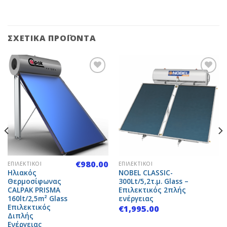
ΣΧΕΤΙΚΆ ΠΡΟΪΌΝΤΑ
Add to
Add to
Wishlist
Wishlist
€
980.00
ΕΠΙΛΕΚΤΙΚΟΊ
ΕΠΙΛΕΚΤΙΚΟΊ
Ηλιακός
NOBEL CLASSIC-
Θερμοσίφωνας
300Lt/5,2τ.μ. Glass –
CALPAK PRISMA
Επιλεκτικός 2πλής
160lt/2,5m² Glass
ενέργειας
Επιλεκτικός
€
1,995.00
Διπλής
Ενέργειας