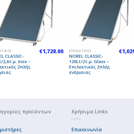
Add to
Add 
Wishlist
Wishl
+
€
1,728.00
€
1,02
ΚΤΙΚΟΊ
ΕΠΙΛΕΚΤΙΚΟΊ
L CLASSIC-
NOBEL CLASSIC-
/2,6τ.μ. Inox –
120Lt/2τ.μ. Glass –
εκτικός 2πλής
Επιλεκτικός 2πλής
γειας
ενέργειας
ηγορίες προϊόντων
Χρήσιμα Links
μιστήρες
Επικοινωνία