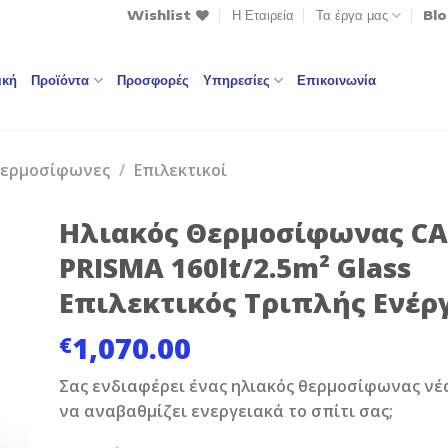
Wishlist
Η Εταιρεία
Τα έργα μας
Bl
ική
Προϊόντα
Προσφορές
Υπηρεσίες
Επικοινωνία
Θερμοσίφωνες
/
Επιλεκτικοί
Ηλιακός Θερμοσίφωνας C
PRISMA 160lt/2.5m² Glass
Επιλεκτικός Τριπλής Ενέρ
to
1,070.00
€
st
Σας ενδιαφέρει ένας ηλιακός θερμοσίφωνας νέ
να αναβαθμίζει ενεργειακά το σπίτι σας;