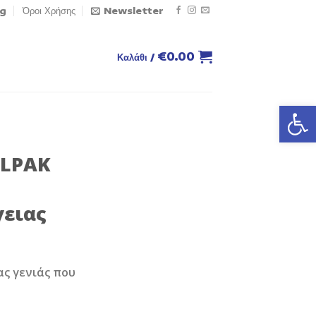
og
Όροι Χρήσης
Newsletter
€
0.00
Καλάθι /
Ανοίξτε
ALPAK
γειας
ας γενιάς που