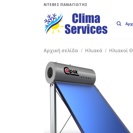
Skip
ΝΤΕΒΕΣ ΠΑΝΑΓΙΩΤΗΣ
to
content
Αρχ
Αρχική σελίδα
/
Ηλιακά
/
Ηλιακοί 
Add 
Wishli