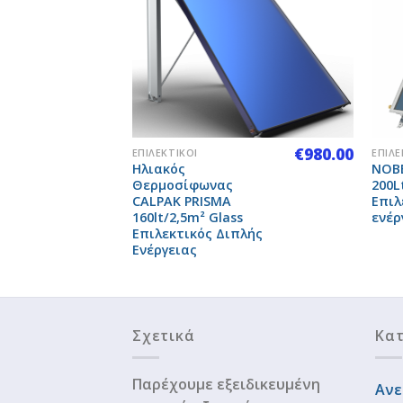
Add to
Add to
Wishlist
Wishlist
+
+
€
885.00
€
980.00
ΕΠΙΛΕΚΤΙΚΟΊ
ΕΠΙΛΕ
Ηλιακός
NOBE
Θερμοσίφωνας
200Lt
CALPAK PRISMA
Επιλ
160lt/2,5m² Glass
ενέρ
πλής
Επιλεκτικός Διπλής
Ενέργειας
Σχετικά
Κατ
Παρέχουμε εξειδικευμένη
Ανε