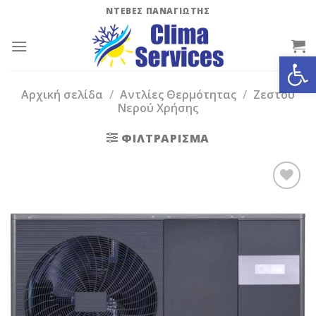
Skip
ΝΤΕΒΕΣ ΠΑΝΑΓΙΩΤΗΣ
to
content
Ανοίξτε
Αρχική σελίδα
/
Αντλίες Θερμότητας
/
Ζεστού
Νερού Χρήσης
ΦΙΛΤΡΆΡΙΣΜΑ
Add to
Wishlist