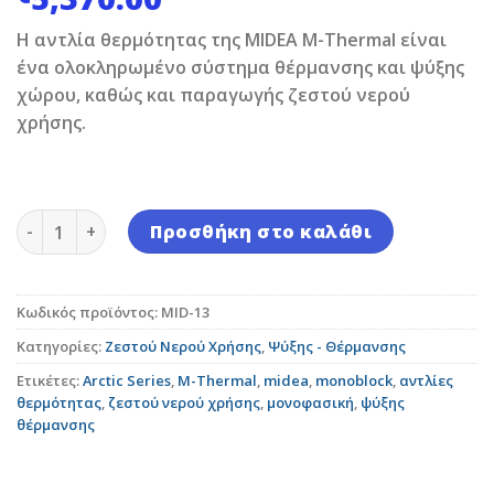
H αντλία θερμότητας της MIDEA M-Thermal είναι
ένα ολοκληρωμένο σύστημα θέρμανσης και ψύξης
χώρου, καθώς και παραγωγής ζεστού νερού
χρήσης.
Midea M-Thermal Arctic Series Αντλία Θερμότητας M
Προσθήκη στο καλάθι
Κωδικός προϊόντος:
MID-13
Κατηγορίες:
Ζεστού Νερού Χρήσης
,
Ψύξης - Θέρμανσης
Ετικέτες:
Arctic Series
,
M-Thermal
,
midea
,
monoblock
,
αντλίες
θερμότητας
,
ζεστού νερού χρήσης
,
μονοφασική
,
ψύξης
θέρμανσης