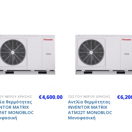
Add to
Add 
Wishlist
Wishl
+
€
4,600.00
€
6,20
ΟΎ ΝΕΡΟΎ ΧΡΉΣΗΣ
ΖΕΣΤΟΎ ΝΕΡΟΎ ΧΡΉΣΗΣ
ία θερμότητας
Αντλία θερμότητας
ENTOR MATRIX
INVENTOR MATRIX
16T MONOBLOC
ATM22T MONOBLOC
οφασική
Μονοφασική