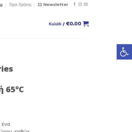
og
Όροι Χρήσης
Newsletter
€
0.00
Καλάθι /
Ανοίξτε
ies
 65°C
ι ένα
ώρου, καθώς