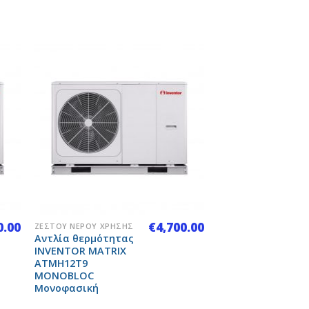
to
Add to
ist
Wishlist
+
0.00
€
4,700.00
ΖΕΣΤΟΎ ΝΕΡΟΎ ΧΡΉΣΗΣ
Αντλία θερμότητας
INVENTOR MATRIX
ATMH12T9
MONOBLOC
Μονοφασική