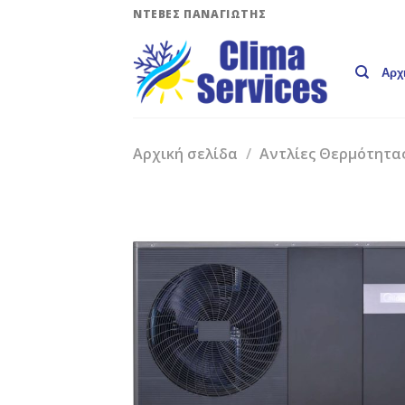
Skip
ΝΤΕΒΕΣ ΠΑΝΑΓΙΩΤΗΣ
to
content
Αρχ
Αρχική σελίδα
/
Αντλίες Θερμότητα
Add 
Wishli