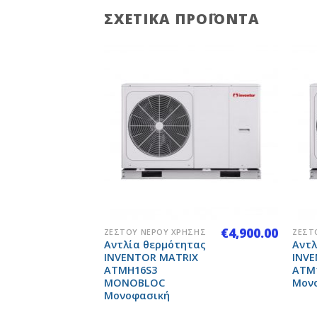
ΣΧΕΤΙΚΆ ΠΡΟΪΌΝΤΑ
Add to
Add to
Wishlist
Wishlist
+
+
€
4,500.00
€
4,900.00
ΉΣΗΣ
ΖΕΣΤΟΎ ΝΕΡΟΎ ΧΡΉΣΗΣ
ΖΕΣΤ
Αντλία θερμότητας
Αντλ
H-
INVENTOR MATRIX
INV
ATMH16S3
ATM
MONOBLOC
Μον
Μονοφασική