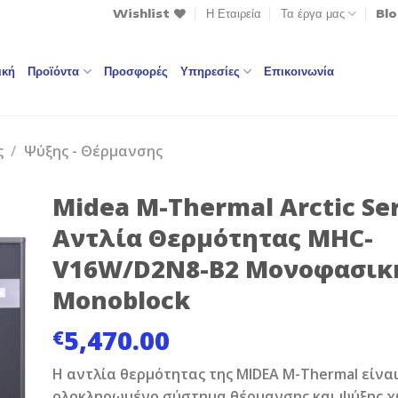
Wishlist
Η Εταιρεία
Τα έργα μας
Bl
ική
Προϊόντα
Προσφορές
Υπηρεσίες
Επικοινωνία
ς
/
Ψύξης - Θέρμανσης
Midea M-Thermal Arctic Ser
Αντλία Θερμότητας MHC-
V16W/D2N8-B2 Μονοφασική
Monoblock
to
st
5,470.00
€
H αντλία θερμότητας της MIDEA M-Thermal είνα
ολοκληρωμένο σύστημα θέρμανσης και ψύξης χ