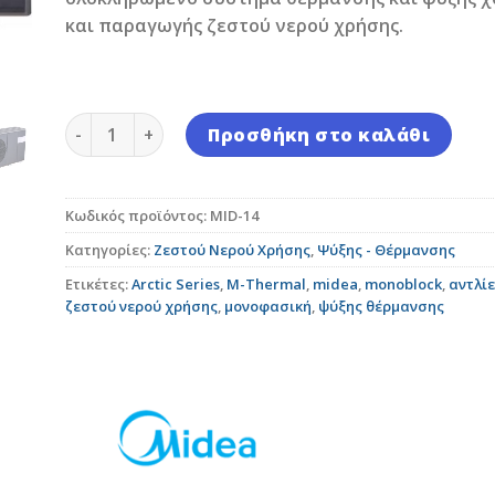
και παραγωγής ζεστού νερού χρήσης.
Midea M-Thermal Arctic Series Αντλία Θερμότη
Προσθήκη στο καλάθι
Κωδικός προϊόντος:
MID-14
Κατηγορίες:
Ζεστού Νερού Χρήσης
,
Ψύξης - Θέρμανσης
Ετικέτες:
Arctic Series
,
M-Thermal
,
midea
,
monoblock
,
αντλί
ζεστού νερού χρήσης
,
μονοφασική
,
ψύξης θέρμανσης