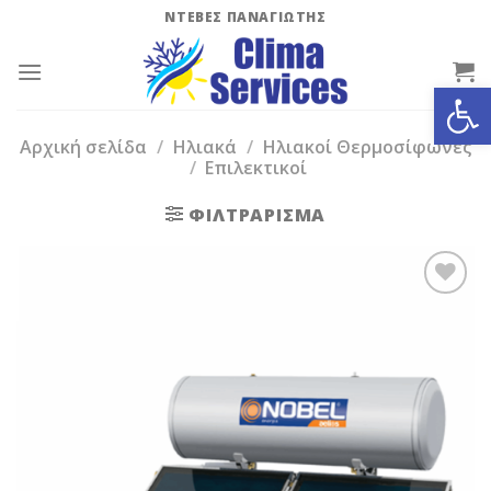
Skip
ΝΤΕΒΕΣ ΠΑΝΑΓΙΩΤΗΣ
to
content
Ανοίξτε
Αρχική σελίδα
/
Ηλιακά
/
Ηλιακοί Θερμοσίφωνες
/
Επιλεκτικοί
ΦΙΛΤΡΆΡΙΣΜΑ
Add to
Wishlist