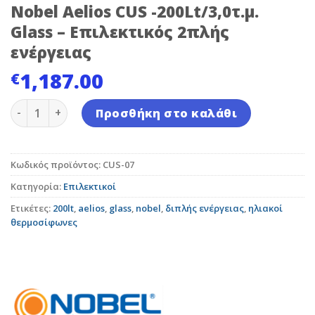
Nobel Aelios CUS -200Lt/3,0τ.μ.
Glass – Επιλεκτικός 2πλής
ενέργειας
1,187.00
€
Nobel Aelios CUS -200Lt/3,0τ.μ. Glass - Επιλεκτικός 2
Προσθήκη στο καλάθι
Κωδικός προϊόντος:
CUS-07
Κατηγορία:
Επιλεκτικοί
Ετικέτες:
200lt
,
aelios
,
glass
,
nobel
,
διπλής ενέργειας
,
ηλιακοί
θερμοσίφωνες