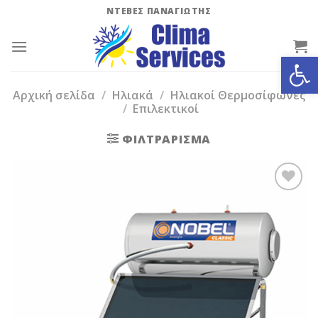
Skip
ΝΤΕΒΕΣ ΠΑΝΑΓΙΩΤΗΣ
to
content
Ανοίξτε
Αρχική σελίδα
/
Ηλιακά
/
Ηλιακοί Θερμοσίφωνες
/
Επιλεκτικοί
ΦΙΛΤΡΆΡΙΣΜΑ
Add to
Wishlist