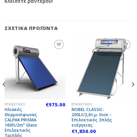
κλείσετε ραντεβού!
ΣΧΕΤΙΚΆ ΠΡΟΪΌΝΤΑ
Add to
Add to
Wishlist
Wishlist
€
975.00
ΕΠΙΛΕΚΤΙΚΟΊ
ΕΠΙΛΕΚΤΙΚΟΊ
Ηλιακός
NOBEL CLASSIC-
Θερμοσίφωνας
200Lt/2,6τ.μ. Inox –
CALPAK PRISMA
Επιλεκτικός 3πλής
160lt/2m² Glass
ενέργειας
Επιλεκτικός
€
1,856.00
Τριπλής