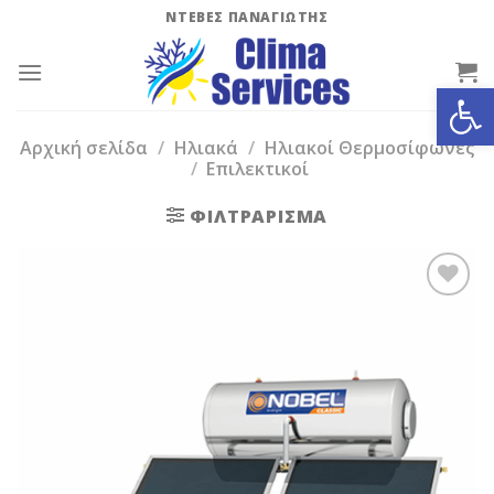
Skip
ΝΤΕΒΕΣ ΠΑΝΑΓΙΩΤΗΣ
to
content
Ανοίξτε
Αρχική σελίδα
/
Ηλιακά
/
Ηλιακοί Θερμοσίφωνες
/
Επιλεκτικοί
ΦΙΛΤΡΆΡΙΣΜΑ
Add to
Wishlist