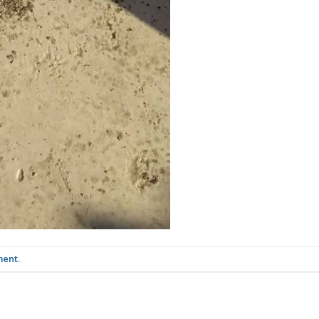
ment
.