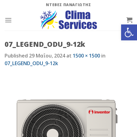
Skip
ΝΤΕΒΕΣ ΠΑΝΑΓΙΩΤΗΣ
to
content
Ανοίξτε
07_LEGEND_ODU_9-12k
Published
29 Μαΐου, 2024
at
1500 × 1500
in
07_LEGEND_ODU_9-12k