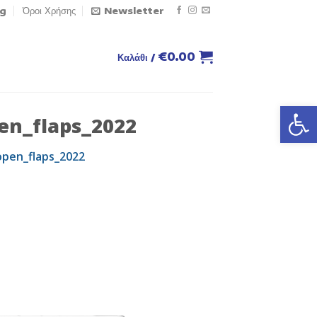
og
Όροι Χρήσης
Newsletter
€
0.00
Καλάθι /
Ανοίξτε
en_flaps_2022
open_flaps_2022