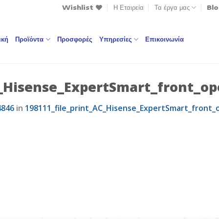
Wishlist
Η Εταιρεία
Τα έργα μας
Bl
ική
Προϊόντα
Προσφορές
Υπηρεσίες
Επικοινωνία
C_Hisense_ExpertSmart_front_op
4846
in
198111_file_print_AC_Hisense_ExpertSmart_front_